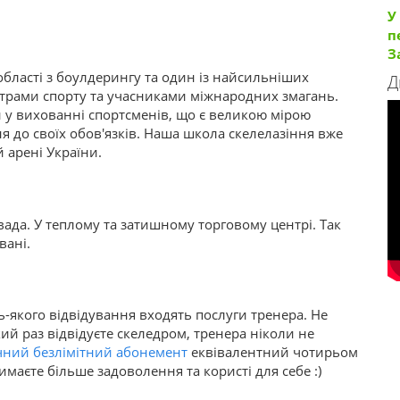
У
п
З
області з боулдерингу та один із найсильніших
Д
йстрами спорту та учасниками міжнародних змагань.
и у вихованні спортсменів, що є великою мірою
я до своїх обов'язків. Наша школа скелелазіння вже
 арені України.
вада. У теплому та затишному торговому центрі. Так
вані.
дь-якого відвідування входять послуги тренера. Не
кий раз відвідуєте скеледром, тренера ніколи не
ячний безлімітний абонемент
еквівалентний чотирьом
имаєте більше задоволення та користі для себе :)