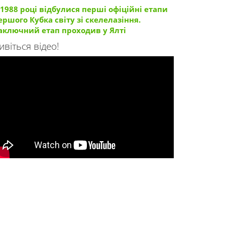
 1988 році відбулися перші офіційні етапи
ершого Кубка світу зі скелелазіння.
аключний етап проходив у Ялті
ивіться відео!