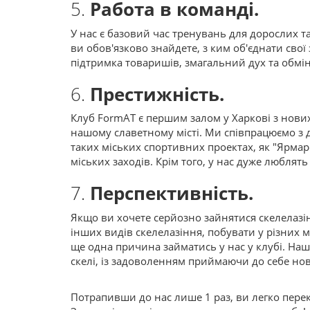
5.
Работа в команді.
У нас є базовий час тренувань для дорослих та
ви обов'язково знайдете, з ким об'єднати свої
підтримка товаришів, змагальний дух та обмі
6.
Престижність.
Клуб FormAT є першим залом у Харкові з нових
нашому славетному місті. Ми співпрацюємо з д
таких міських спортивних проектах, як "Ярмар
міських заходів. Крім того, у нас дуже люблят
7.
Перспективність.
Якщо ви хочете серйозно зайнятися скелелазін
інших видів скелелазіння, побувати у різних мі
ще одна причина займатись у нас у клубі. Наш
скелі, із задоволенням приймаючи до себе нов
Потрапивши до нас лише 1 раз, ви легко пере