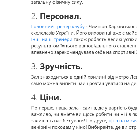
загальну фізичну силу.
2.
Персонал.
Головний тренер клубу
- Чемпіон Харківської 
скелелазів України. Його вихованці вже є ма
Інші наші тренери
також роблять великі успіх
результатом їхнього відповідального ставленн
впевнено зарекомендувала себе на спортивній
3.
Зручність.
Зал знаходиться в одній хвилині від метро Ле
само можна випити чай і розташуватися на ди
4.
Ціни.
По-перше, наша зала - єдина, де у вартість бу
важливо, чи вмієте ви щось робити чи ні і в я
залишать вас без уваги! По-друге,
ціна на міс
вечірнім походам у кіно! Вибирайте, де ви отр