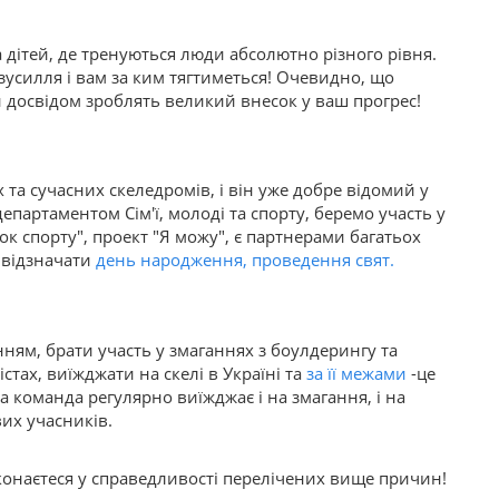
 дітей, де тренуються люди абсолютно різного рівня.
 зусилля і вам за ким тягтиметься! Очевидно, що
н досвідом зроблять великий внесок у ваш прогрес!
 та сучасних скеледромів, і він уже добре відомий у
епартаментом Сім'ї, молоді та спорту, беремо участь у
ок спорту", проект "Я можу", є партнерами багатьох
ь відзначати
день народження, проведення свят.
ням, брати участь у змаганнях з боулдерингу та
стах, виїжджати на скелі в Україні та
за її межами
-це
а команда регулярно виїжджає і на змагання, і на
их учасників.
конаєтеся у справедливості перелічених вище причин!