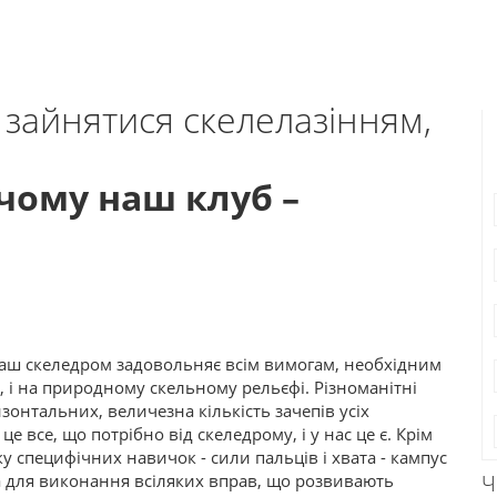
зайнятися скелелазінням,
чому наш клуб –
 наш скеледром задовольняє всім вимогам, необхідним
, і на природному скельному рельєфі. Різноманітні
онтальних, величезна кількість зачепів усіх
е все, що потрібно від скеледрому, і у нас це є. Крім
ку специфічних навичок - сили пальців і хвата - кампус
на для виконання всіляких вправ, що розвивають
Ч