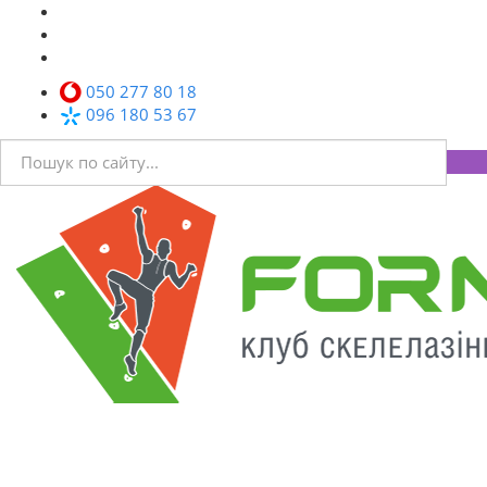
050 277 80 18
096 180 53 67
Toggl
navig