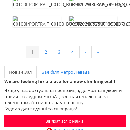
1
2
3
4
›
»
Новий Зал
Зал біля метро Левада
We are looking for a place for a new climbing wall!
Якщо у вас є актуальна пропозиція, де можна відкрити
новий скеледром FormAT, звертайтесь до нас за
телефоном або пишіть нам на пошту.
Будемо дуже вдячні за співпрацю!
Зв'язатися с нами!