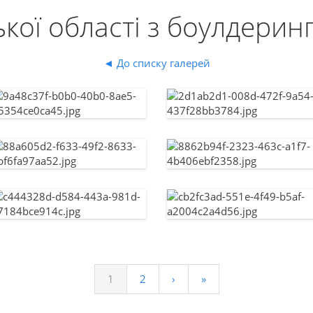
кої області з боулдерингу
◄ До списку галерей
1
2
›
»