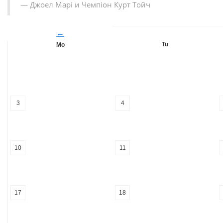
Джоел Марі и Чемпіон Курт Тойч
←
Tu
Mo
3
4
10
11
17
18