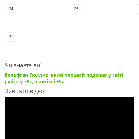
24
25
31
Чи знаєте ви?
Вольфган Гюллих, який перший подолав у світі
рубіж у F8c, а потім і F9a
Дивіться відео!