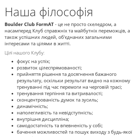
Наша філософія
Boulder Club FormAT
- це не просто скеледром, а
насамперед Клуб справжніх та майбутніх переможців, а
також успішних людей, об'єднаних загальними
інтересами та цілями в житті.
Цілі нашого Клубу:
фокус на успіх;
розвиток цілеспрямованості;
прийняття рішення та досягнення бажаного
результату, оскільки результат видно на кожному
тренуванні під час перемоги на черговій трасі;
тренування терпіння та витривалості;
сконцентрованість думок та зусиль;
динамічність;
наполегливість та невідступність;
внутрішня дисципліна;
самодостатність та впевненість у собі;
бачення можливостей та пошук виходу з будь-якої