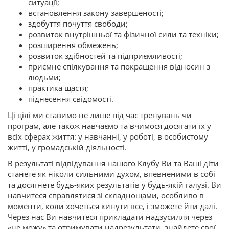
ситуації;
встановлення закону завершеності;
здобуття почуття свободи;
розвиток внутрішньої та фізичної сили та техніки;
розширення обмежень;
розвиток здібностей та підприємливості;
приємне спілкування та покращення відносин з
людьми;
практика щастя;
піднесення свідомості.
Ці цілі ми ставимо не лише під час тренувань чи
програм, але також навчаємо та вчимося досягати їх у
всіх сферах життя: у навчанні, у роботі, в особистому
житті, у громадській діяльності.
В результаті відвідування нашого Клубу Ви та Ваші діти
станете як ніколи сильними духом, впевненими в собі
та досягнете будь-яких результатів у будь-якій галузі. Ви
навчитеся справлятися зі складнощами, особливо в
моменти, коли хочеться кинути все, і зможете йти далі.
Через нас Ви навчитеся прикладати надзусилля через
«не можу» та отримувати надрезультати, знайдете свої