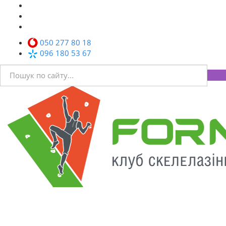
050 277 80 18
096 180 53 67
Toggl
navig