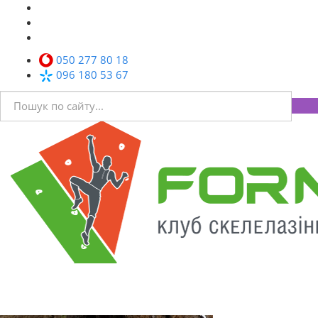
050 277 80 18
096 180 53 67
Toggl
navig