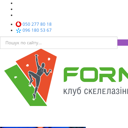
050 277 80 18
096 180 53 67
Toggl
navig