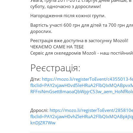
суботу, одночасно з дорослими!
Нагородження після кожної групи.
Вартість участі 600 грн для дітей та 700 грн дл
дорослих.
Реєстрація вже доступна в застосунку Mozoli!
ЧЕКАЄМО САМЕ НА ТЕБЕ
Сервіс для скеледромів Mozoli - наш постійни
Реєстрація:
Діти:
https://mozo.li/registerToEvent/c4355013
fbclid=PAY2xjawH0vd5leHRuA2FlbQIxMQABpvxM
RFFniNmGsett8maoaQbWpjrC53w_aem_HoNfRo
Дорослі:
https://mozo.li/registerToEvent/28581
fbclid=PAY2xjawH0vhZleHRuA2FlbQIxMQABp
knDJZR7Ww