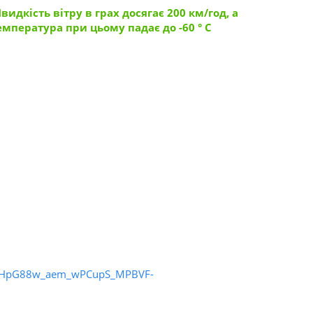
видкість вітру в грах досягає 200 км/год, а
емпература при цьому падає до -60 ° С
MHpG88w_aem_wPCupS_MPBVF-