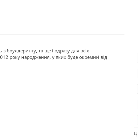
з боулдерингу, та ще і одразу для всіх
2012 року народження, у яких буде окремий від
Ч