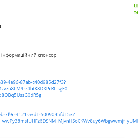
Ш
т
я
й інформаційний спонсор!
-fe39-4e96-87ab-c40d985d27f3?
zvzo8LM9rz4btK8DXPcRLlsgE0-
ld8QBq5UssG0dR5g
0eb-7f9c-4121-a3d1-5009095fd153?
kJIq_wwPy38msfUHFz6DSNM_MjvnHSoCKWv8uy6Wbgwwmjf_yU