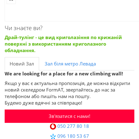
Чи знаєте ви?
Драй-тулінг - це вид криголазіння по крижаній
поверхні з використанням криголазного
обладнання.
Новий Зал
Зал біля метро Левада
We are looking for a place for a new climbing wall!
Якщо у вас є актуальна пропозиція, де можна відкрити
новий скеледром FormAT, звертайтесь до нас за
телефоном або пишіть нам на пошту.
Будемо дуже вдячні за співпрацю!
Зв'язатися с нами!
050 277 80 18
096 180 53 67