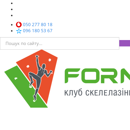
050 277 80 18
096 180 53 67
Toggl
navig