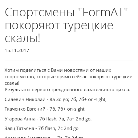
Спортсмены "FormAT"
покоряют турецкие
скалы!
15.11.2017
Хотим поделиться с Вами новостями от наших
спортсменов, которые прямо сейчас покоряют турецкие
скалы!
Результаты первого трехдневного лазательного цикла:
Силевич Николай - 8a 3d go; 7б, 7б+ on-sight,
Ткаченко Евгений - 7б, 7б+ on-sight,
Угарова Анна - 7б flash; 7a, 7a+ 2nd go,
Заяц Татьяна - 7б flash, 7c 2nd go
Аксёнова Анастасия — 7а, 7а 3d go,