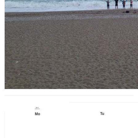
←
Tu
Mo