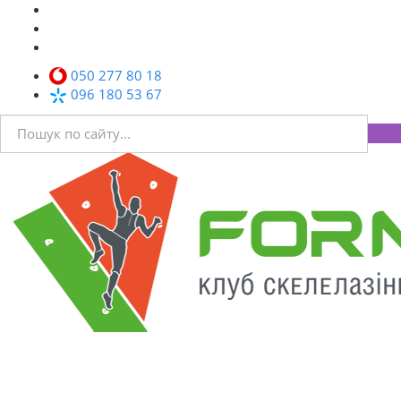
050 277 80 18
096 180 53 67
Toggl
navig