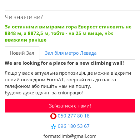
Чи знаєте ви?
За останніми вимірами гора Еверест становить не
8848 м, а 8872,5 м, тобто - на 25 м вище, ніж
вважали раніше
Новий Зал
Зал біля метро Левада
We are looking for a place for a new climbing wall!
Якщо у вас є актуальна пропозиція, де можна відкрити
новий скеледром FormAT, звертайтесь до нас за
телефоном або пишіть нам на пошту.
Будемо дуже вдячні за співпрацю!
Зв'язатися с нами!
050 277 80 18
096 180 53 67
formatclimb@gmail.com