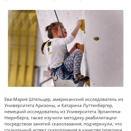
Ева-Мария Штельцер, американский исследователь из
Университета Аризоны, и Катарина Луттенбергер,
немецкий исследователь из Университета Эрлангена-
Нюрнберга, также изучили методику реабилитации
посредством занятий скалолазания, подчеркнули, что
социальный аспект скалолазания в качестве практики