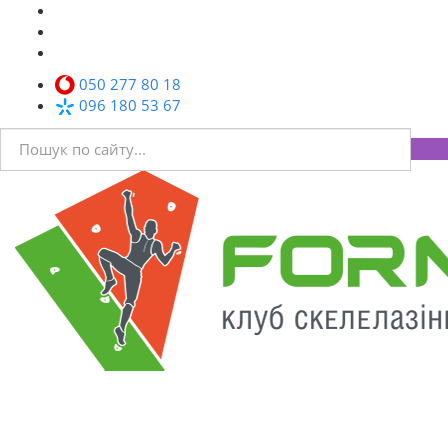
050 277 80 18
096 180 53 67
Toggl
navig