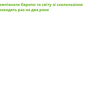
емпіонати Європи та світу зі скелелазіння
роходять раз на два роки