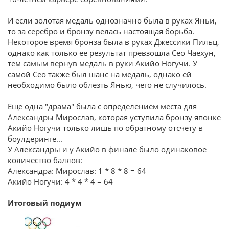
И если золотая медаль однозначно была в руках Яньи,
то за серебро и бронзу велась настоящая борьба.
Некоторое время бронза была в руках Джессики Пильц,
однако как только её результат превзошла Сео Чаехун,
тем самым вернув медаль в руки Акийо Ногучи. У
самой Сео также был шанс на медаль, однако ей
необходимо было облезть Янью, чего не случилось.
Еще одна "драма" была с определением места для
Александры Мирослав, которая уступила бронзу японке
Акийо Ногучи только лишь по обратному отсчету в
боулдеринге...
У Александры и у Акийо в финале было одинаковое
количество баллов:
Александра: Мирослав: 1 * 8 * 8 = 64
Акийо Ногучи: 4 * 4 * 4 = 64
Итоговый подиум