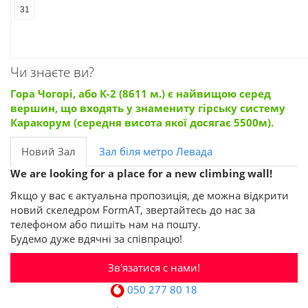
31
Чи знаєте ви?
Гора Чогорі, або К-2 (8611 м.) є найвищою серед
вершин, що входять у знамениту гірську систему
Каракорум (середня висота якої досягає 5500м).
Новий Зал
Зал біля метро Левада
We are looking for a place for a new climbing wall!
Якщо у вас є актуальна пропозиція, де можна відкрити
новий скеледром FormAT, звертайтесь до нас за
телефоном або пишіть нам на пошту.
Будемо дуже вдячні за співпрацю!
Зв'язатися с нами!
050 277 80 18