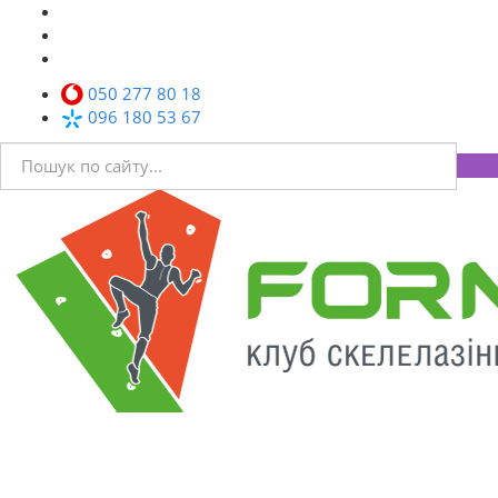
050 277 80 18
096 180 53 67
Toggl
navig