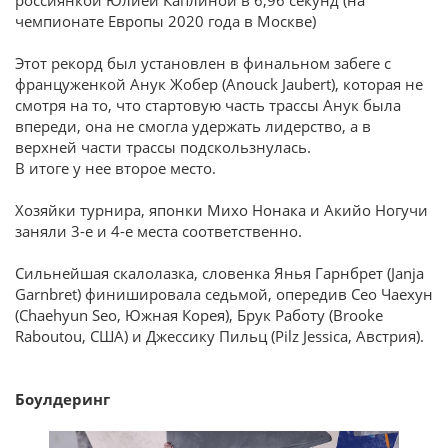
чемпионате Европы 2020 года в Москве)
Этот рекорд был установлен в финальном забеге с
француженкой Анук Жобер (Anouck Jaubert), которая не
смотря на то, что стартовую часть трассы Анук была
впереди, она не смогла удержать лидерство, а в
верхней части трассы подскользнулась.
В итоге у нее второе место.
Хозяйки турнира, японки Михо Нонака и Акийо Ногучи
заняли 3-е и 4-е места соответственно.
Сильнейшая скалолазка, словенка Янья Гарнбрет (Janja
Garnbret) финишировала седьмой, опередив Сео Чаехун
(Chaehyun Seo, Южная Корея), Брук Работу (Brooke
Raboutou, США) и Джессику Пильц (Pilz Jessica, Австрия).
Боулдеринг