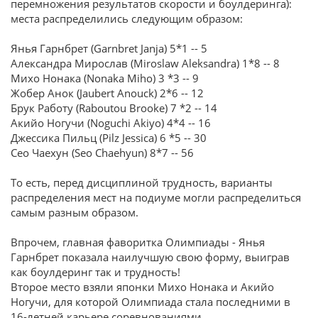
перемножения результатов скорости и боулдеринга):
места распределились следующим образом:
Янья Гарнбрет (Garnbret Janja) 5*1 -- 5
Александра Мирослав (Miroslaw Aleksandra) 1*8 -- 8
Михо Нонака (Nonaka Miho) 3 *3 -- 9
Жобер Анок (Jaubert Anouck) 2*6 -- 12
Брук Работу (Raboutou Brooke) 7 *2 -- 14
Акийо Ногучи (Noguchi Akiyo) 4*4 -- 16
Джессика Пильц (Pilz Jessica) 6 *5 -- 30
Сео Чаехун (Seo Chaehyun) 8*7 -- 56
То есть, перед дисциплиной трудность, варианты
распределения мест на подиуме могли распределиться
самым разным образом.
Впрочем, главная фаворитка Олимпиады - Янья
Гарнбрет показала наилучшую свою форму, выиграв
как боулдеринг так и трудность!
Второе место взяли японки Михо Нонака и Акийо
Ногучи, для которой Олимпиада стала последними в
16-летней карьере соревнованиями.