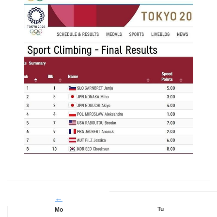
←
Tu
Mo