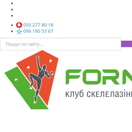
050 277 80 18
096 180 53 67
Toggl
navig