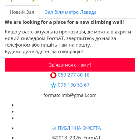
Новий Зал
Зал біля метро Левада
We are looking for a place for a new climbing wall!
Якщо у вас є актуальна пропозиція, де можна відкрити
новий скеледром FormAT, звертайтесь до нас за
телефоном або пишіть нам на пошту.
Будемо дуже вдячні за співпрацю!
Зв'язатися с нами!
050 277 80 18
096 180 53 67
formatclimb@gmail.com
🤝 ПУБЛІЧНА ОФЕРТА
©2013‒
2026. FormAT