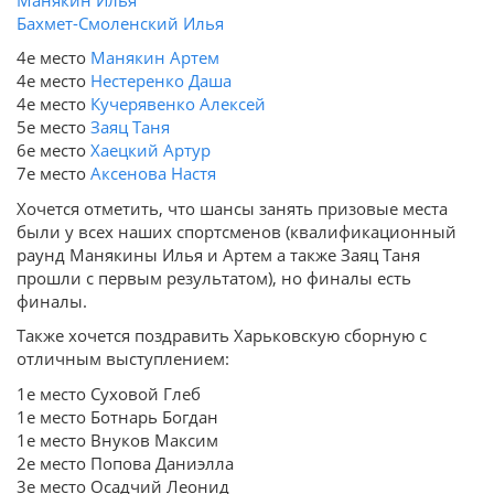
Бахмет-Смоленский Илья
4е место
Манякин Артем
4е место
Нестеренко Даша
4е место
Кучерявенко Алексей
5е место
Заяц Таня
6е место
Хаецкий Артур
7е место
Аксенова Настя
Хочется отметить, что шансы занять призовые места
были у всех наших спортсменов (квалификационный
раунд Манякины Илья и Артем а также Заяц Таня
прошли с первым результатом), но финалы есть
финалы.
Также хочется поздравить Харьковскую сборную с
отличным выступлением:
1е место Суховой Глеб
1е место Ботнарь Богдан
1е место Внуков Максим
2е место Попова Даниэлла
3е место Осадчий Леонид