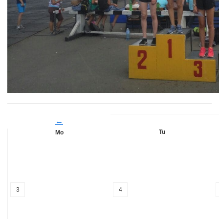
←
Tu
Mo
3
4