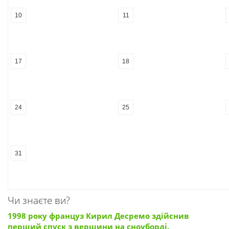
10
11
17
18
24
25
31
Чи знаєте ви?
1998 року француз Кирил Десремо здійснив
перший спуск з вершини на сноуборді.