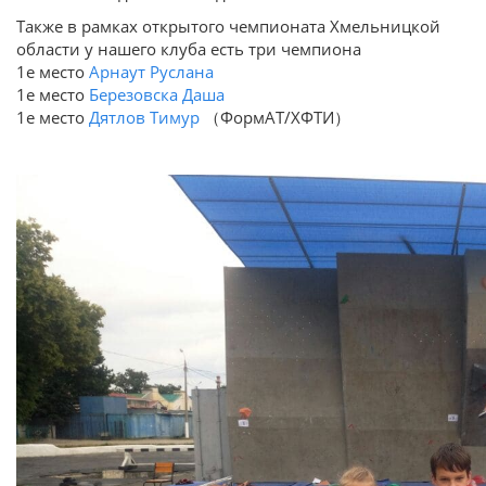
Также в рамках открытого чемпионата Хмельницкой
области у нашего клуба есть три чемпиона
1е место
Арнаут Руслана
1е место
Березовска Даша
1е место
Дятлов Тимур
（ФормАТ/ХФТИ）