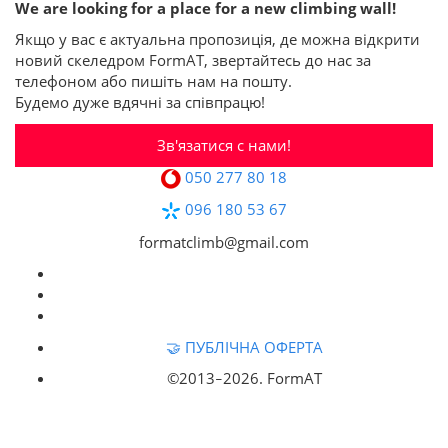
We are looking for a place for a new climbing wall!
Якщо у вас є актуальна пропозиція, де можна відкрити
новий скеледром FormAT, звертайтесь до нас за
телефоном або пишіть нам на пошту.
Будемо дуже вдячні за співпрацю!
Зв'язатися с нами!
050 277 80 18
096 180 53 67
formatclimb@gmail.com
🤝 ПУБЛІЧНА ОФЕРТА
©2013‒
2026. FormAT