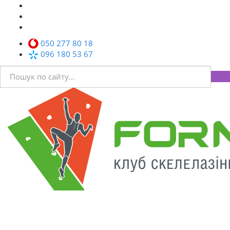
050 277 80 18
096 180 53 67
Toggl
navig