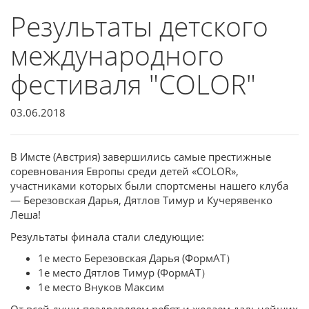
Результаты детского
международного
фестиваля "COLOR"
03.06.2018
В Имсте (Австрия) завершились самые престижные
соревнования Европы среди детей «COLOR»,
участниками которых были спортсмены нашего клуба
— Березовская Дарья, Дятлов Тимур и Кучерявенко
Леша!
Результаты финала стали следующие:
1е место Березовская Дарья (ФормАТ）
1е место Дятлов Тимур (ФормАТ）
1е место Внуков Максим
От всей души поздравляем ребят и желаем дальнейших