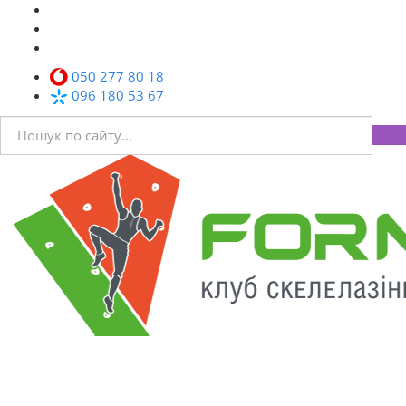
050 277 80 18
096 180 53 67
Toggl
navig