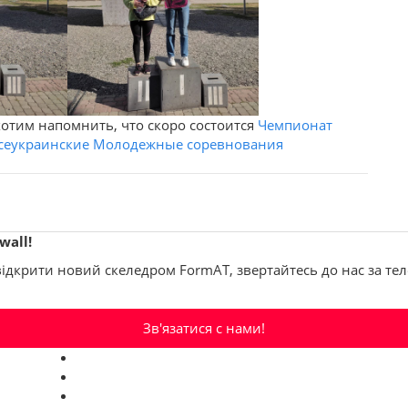
хотим напомнить, что скоро состоится
Чемпионат
сеукраинские Молодежные соревнования
wall!
 відкрити новий скеледром FormAT, звертайтесь до нас за т
Зв'язатися с нами!