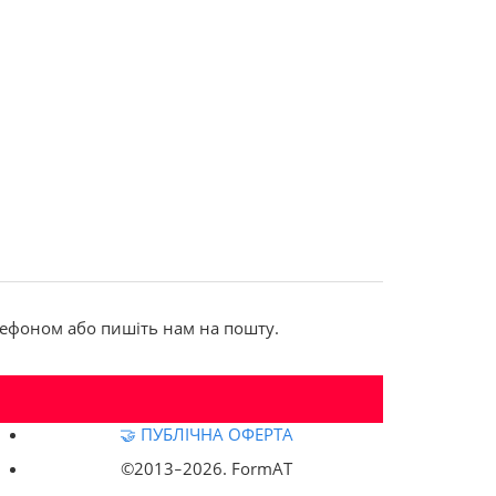
елефоном або пишіть нам на пошту.
🤝 ПУБЛІЧНА ОФЕРТА
©2013‒
2026. FormAT