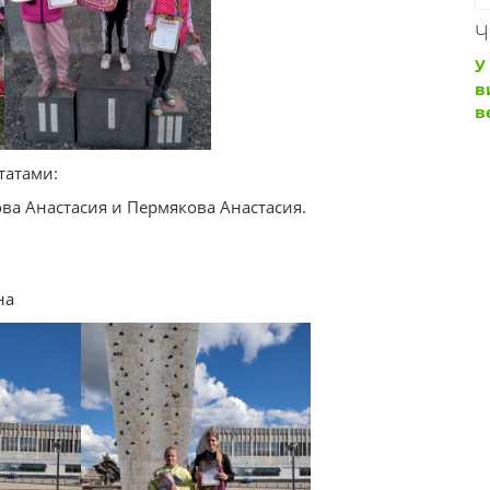
Ч
У
в
в
татами:
ова Анастасия и Пермякова Анастасия.
на