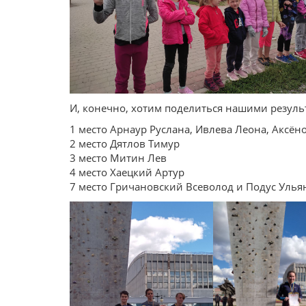
И, конечно, хотим поделиться нашими резуль
1 место Арнаур Руслана, Ивлева Леона, Аксён
2 место Дятлов Тимур
3 место Митин Лев
4 место Хаецкий Артур
7 место Гричановский Всеволод и Подус Улья