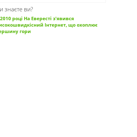
и знаєте ви?
 2010 році На Евересті з'явився
исокошвидкісний Інтернет, що охоплює
ершину гори