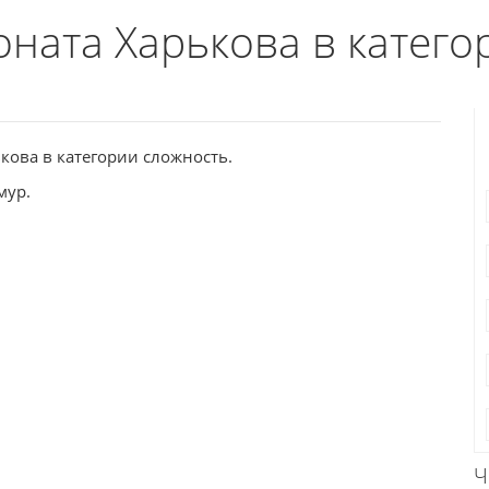
ната Харькова в катего
ькова в категории сложность.
мур.
Ч