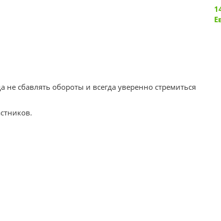
1
Е
да не сбавлять обороты и всегда уверенно стремиться
астников.