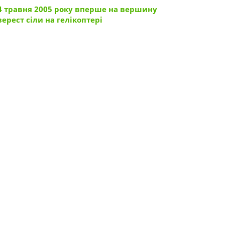
4 травня 2005 року вперше на вершину
верест сіли на гелікоптері