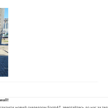
wall!
 відкрити новий скеледром FormAT, звертайтесь до нас за т