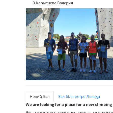
3.Корытцева Валерия
Новий Зал
Зал біля метро Левада
We are looking for a place for a new climbing 
Якщо у вас є актуальна пропозиція, де можна