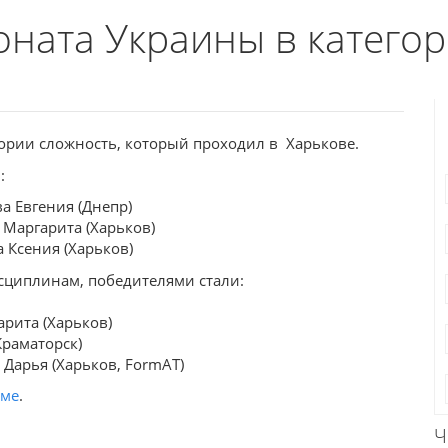
оната Украины в катего
ории сложность, который проходил в Харькове.
:
а Евгения (Днепр)
 Маргарита (Харьков)
 Ксения (Харьков)
исциплинам, победителями стали:
арита (Харьков)
Краматорск)
 Дарья (Харьков, FormAT)
оме
.
!
Ч