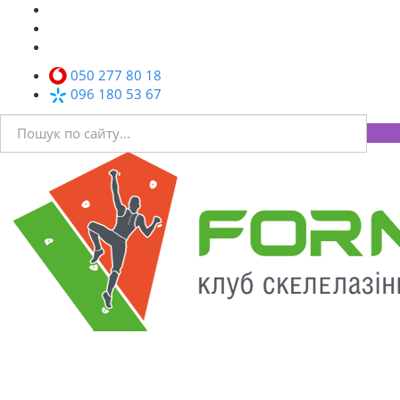
050 277 80 18
096 180 53 67
Toggl
navig