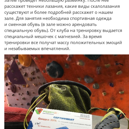
расскажет техники лазания, какие виды скалолазания
существуют и более подробней расскажет о нашем
зале. Для занятия необходима спортивная одежда
и сменная обувь (в зале можно арендовать
специальную обувь). От клуба на тренировку выдается
специальный мешочек с магнезией. За время
тренировки все получат массу положительных эмоций
и незабываемых впечатлений.