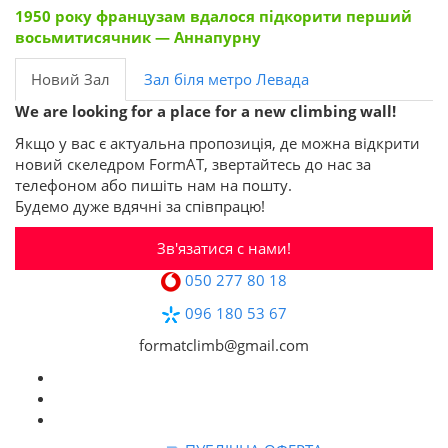
1950 року французам вдалося підкорити перший
восьмитисячник — Аннапурну
Новий Зал
Зал біля метро Левада
We are looking for a place for a new climbing wall!
Якщо у вас є актуальна пропозиція, де можна відкрити
новий скеледром FormAT, звертайтесь до нас за
телефоном або пишіть нам на пошту.
Будемо дуже вдячні за співпрацю!
Зв'язатися с нами!
050 277 80 18
096 180 53 67
formatclimb@gmail.com