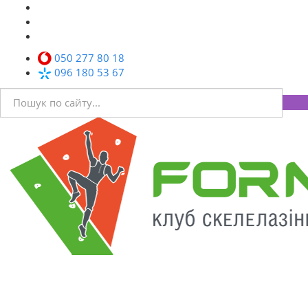
050 277 80 18
096 180 53 67
Toggl
navig