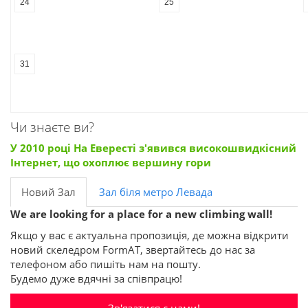
24
25
31
Чи знаєте ви?
У 2010 році На Евересті з'явився високошвидкісний
Інтернет, що охоплює вершину гори
Новий Зал
Зал біля метро Левада
We are looking for a place for a new climbing wall!
Якщо у вас є актуальна пропозиція, де можна відкрити
новий скеледром FormAT, звертайтесь до нас за
телефоном або пишіть нам на пошту.
Будемо дуже вдячні за співпрацю!
Зв'язатися с нами!