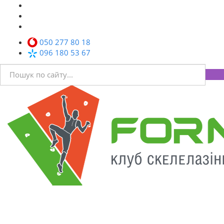
050 277 80 18
096 180 53 67
Toggl
navig