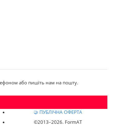
елефоном або пишіть нам на пошту.
🤝 ПУБЛІЧНА ОФЕРТА
©2013‒
2026. FormAT