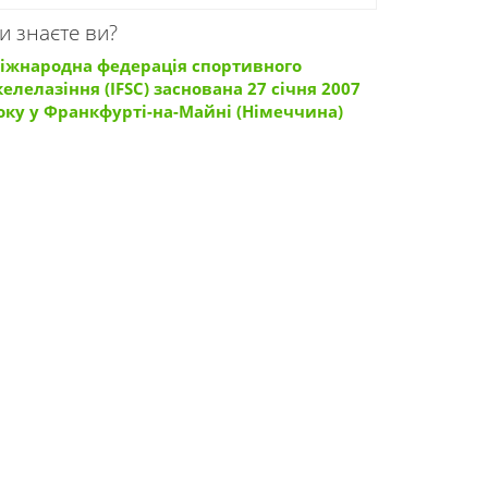
и знаєте ви?
іжнародна федерація спортивного
келелазіння (IFSC) заснована 27 січня 2007
оку у Франкфурті-на-Майні (Німеччина)