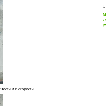
Ч
М
с
р
ности и в скорости.