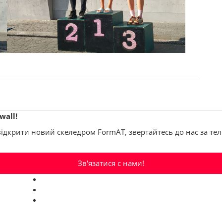
wall!
 відкрити новий скеледром FormAT, звертайтесь до нас за т
Зв'язатися с нами!