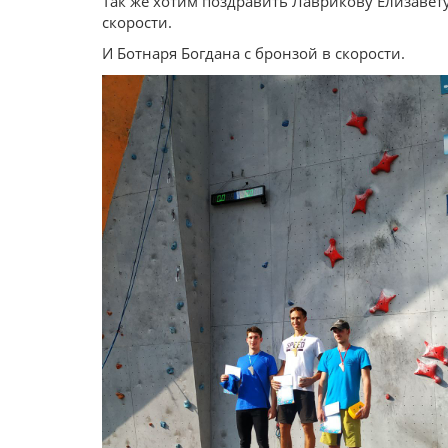
Так же хотим поздравить Лаврикову Елизавету
скорости.
И Ботнаря Богдана с бронзой в скорости.