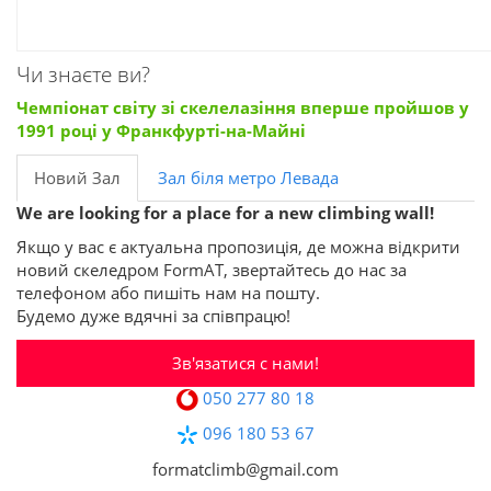
Чи знаєте ви?
Чемпіонат світу зі скелелазіння вперше пройшов у
1991 році у Франкфурті-на-Майні
Новий Зал
Зал біля метро Левада
We are looking for a place for a new climbing wall!
Якщо у вас є актуальна пропозиція, де можна відкрити
новий скеледром FormAT, звертайтесь до нас за
телефоном або пишіть нам на пошту.
Будемо дуже вдячні за співпрацю!
Зв'язатися с нами!
050 277 80 18
096 180 53 67
formatclimb@gmail.com