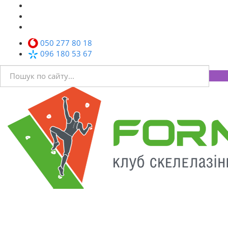
050 277 80 18
096 180 53 67
Toggl
navig