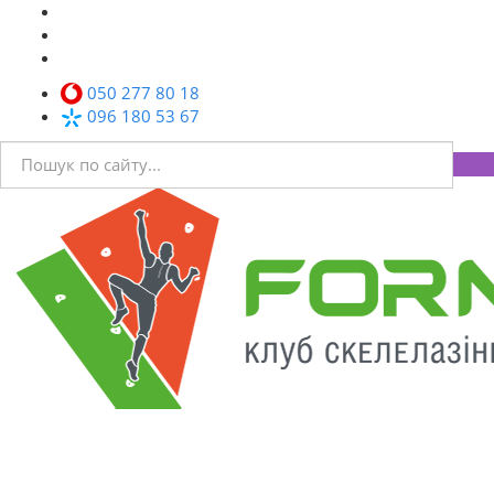
050 277 80 18
096 180 53 67
Toggl
navig