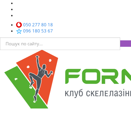
050 277 80 18
096 180 53 67
Toggl
navig