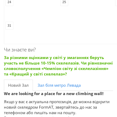
24
25
31
Чи знаєте ви?
За різними оцінками у світі у змаганнях беруть
участь не більше 10-15% скелелазів. Чи рівнозначні
словосполучення «Чемпіон світу зі скелелазіння»
та «Кращий у світі скелелаз»?
Новий Зал
Зал біля метро Левада
We are looking for a place for a new climbing wall!
Якщо у вас є актуальна пропозиція, де можна відкрити
новий скеледром FormAT, звертайтесь до нас за
телефоном або пишіть нам на пошту.