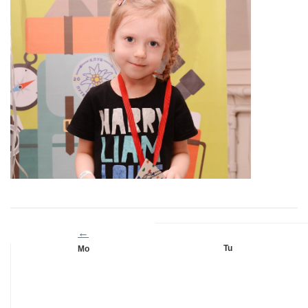
←
Tu
Mo