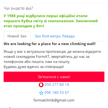
Чи знаєте ви?
У 1988 році відбулися перші офіційні етапи
першого Кубка світу зі скелелазіння. Заключний
етап проходив у Ялті
Новий Зал
Зал біля метро Левада
We are looking for a place for a new climbing wall!
Якщо у вас є актуальна пропозиція, де можна відкрити
новий скеледром FormAT, звертайтесь до нас за
телефоном або пишіть нам на пошту.
Будемо дуже вдячні за співпрацю!
Зв'язатися с нами!
050 277 80 18
096 180 53 67
formatclimb@gmail.com