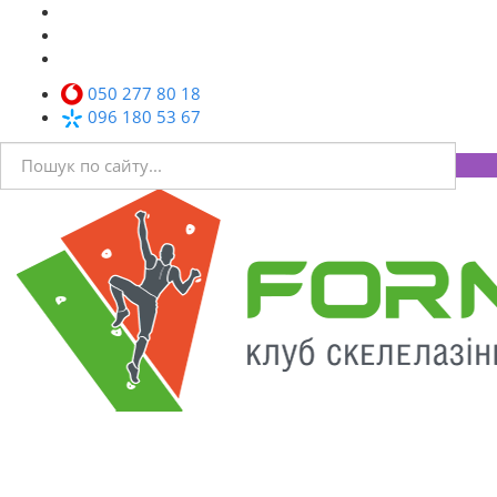
050 277 80 18
096 180 53 67
Toggl
navig