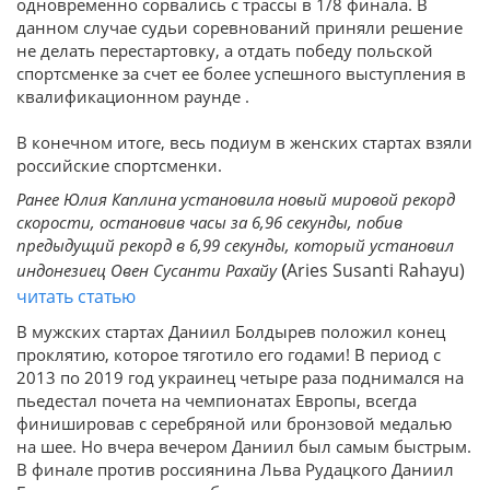
одновременно сорвались с трассы в 1/8 финала. В
данном случае судьи соревнований приняли решение
не делать перестартовку, а отдать победу польской
спортсменке за счет ее более успешного выступления в
квалификационном раунде .
В конечном итоге, весь подиум в женских стартах взяли
российские спортсменки.
Ранее Юлия Каплина установила новый мировой рекорд
скорости, остановив часы за 6,96 секунды, побив
предыдущий рекорд в 6,99 секунды, который установил
Aries Susanti Rahayu)
индонезиец Овен Сусанти Рахайу
(
читать статью
В мужских стартах Даниил Болдырев положил конец
проклятию, которое тяготило его годами! В период с
2013 по 2019 год украинец четыре раза поднимался на
пьедестал почета на чемпионатах Европы, всегда
финишировав с серебряной или бронзовой медалью
на шее. Но вчера вечером Даниил был самым быстрым.
В финале против россиянина Льва Рудацкого Даниил