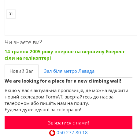
31
Чи знаєте ви?
14 травня 2005 року вперше на вершину Еверест
сіли на гелікоптері
Новий Зал
Зал біля метро Левада
We are looking for a place for a new climbing wall!
Якщо у вас є актуальна пропозиція, де можна відкрити
новий скеледром FormAT, звертайтесь до нас за
телефоном або пишіть нам на пошту.
Будемо дуже вдячні за співпрацю!
Зв'язатися с нами!
050 277 80 18