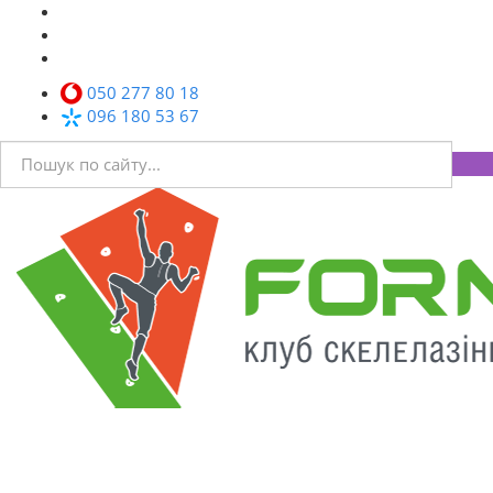
050 277 80 18
096 180 53 67
Toggl
navig