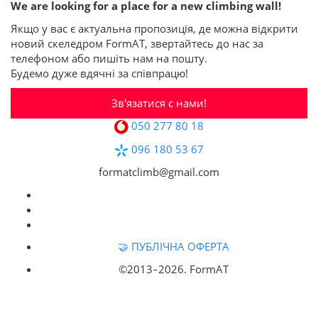
We are looking for a place for a new climbing wall!
Якщо у вас є актуальна пропозиція, де можна відкрити
новий скеледром FormAT, звертайтесь до нас за
телефоном або пишіть нам на пошту.
Будемо дуже вдячні за співпрацю!
Зв'язатися с нами!
050 277 80 18
096 180 53 67
formatclimb@gmail.com
🤝 ПУБЛІЧНА ОФЕРТА
©2013‒
2026. FormAT