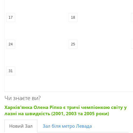
17
18
24
25
31
Чи знаєте ви?
Харків'янка Олена Ріпко є тричі чемпіонкою світу у
лазні на швидкість (2001, 2003 та 2005 роки)
Новий Зал
Зал біля метро Левада