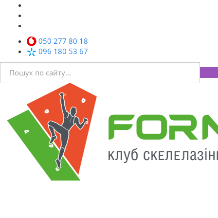
050 277 80 18
096 180 53 67
Toggl
navig