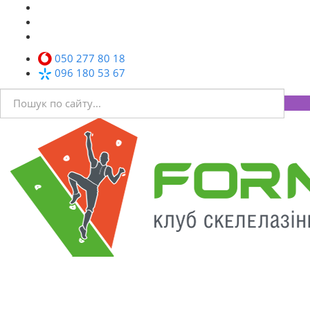
050 277 80 18
096 180 53 67
Toggl
navig