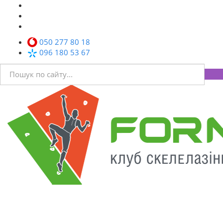
050 277 80 18
096 180 53 67
Toggl
navig