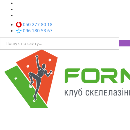
050 277 80 18
096 180 53 67
Toggl
navig