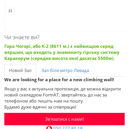
31
Чи знаєте ви?
Гора Чогорі, або К-2 (8611 м.) є найвищою серед
вершин, що входять у знамениту гірську систему
Каракорум (середня висота якої досягає 5500м).
Новий Зал
Зал біля метро Левада
We are looking for a place for a new climbing wall!
Якщо у вас є актуальна пропозиція, де можна відкрити
новий скеледром FormAT, звертайтесь до нас за
телефоном або пишіть нам на пошту.
Будемо дуже вдячні за співпрацю!
Зв'язатися с нами!
050 277 80 18