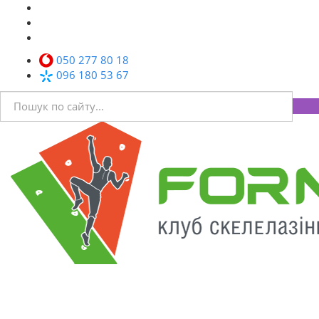
050 277 80 18
096 180 53 67
Toggl
navig