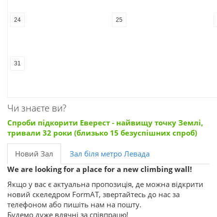
24
25
31
Чи знаєте ви?
Спроби підкорити Еверест - найвищу точку Землі,
тривали 32 роки (близько 15 безуспішних спроб)
Новий Зал
Зал біля метро Левада
We are looking for a place for a new climbing wall!
Якщо у вас є актуальна пропозиція, де можна відкрити
новий скеледром FormAT, звертайтесь до нас за
телефоном або пишіть нам на пошту.
Будемо дуже вдячні за співпрацю!