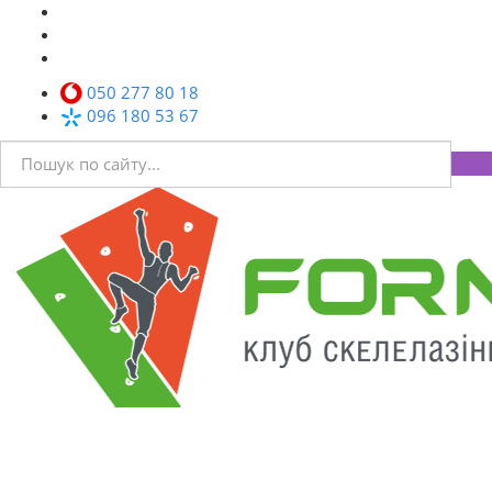
050 277 80 18
096 180 53 67
Toggl
navig