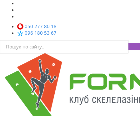
050 277 80 18
096 180 53 67
Toggl
navig