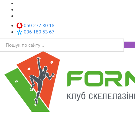
050 277 80 18
096 180 53 67
Toggl
navig