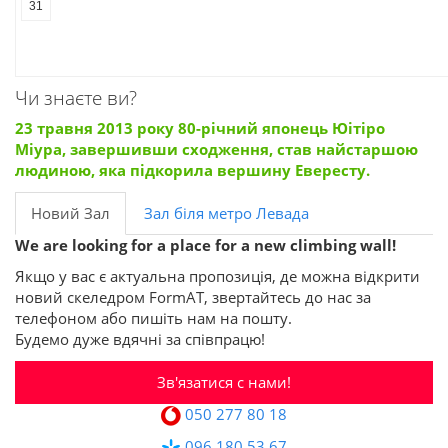
31
Чи знаєте ви?
23 травня 2013 року 80-річний японець Юітіро
Міура, завершивши сходження, став найстаршою
людиною, яка підкорила вершину Евересту.
Новий Зал
Зал біля метро Левада
We are looking for a place for a new climbing wall!
Якщо у вас є актуальна пропозиція, де можна відкрити
новий скеледром FormAT, звертайтесь до нас за
телефоном або пишіть нам на пошту.
Будемо дуже вдячні за співпрацю!
Зв'язатися с нами!
050 277 80 18
096 180 53 67