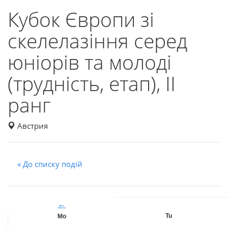
Кубок Європи зі
скелелазіння серед
юніорів та молоді
(трудність, етап), II
ранг
Австрия
« До списку подій
←
Tu
Mo