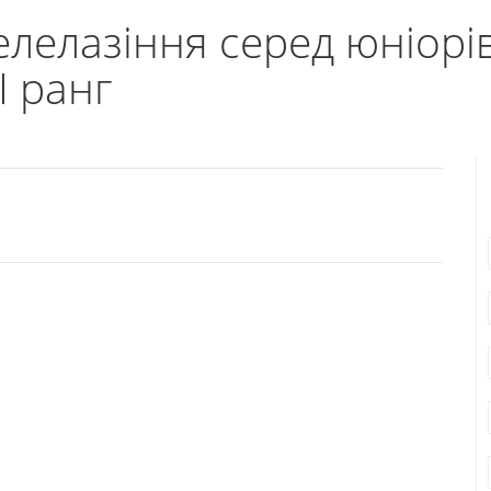
елелазіння серед юніорів
I ранг