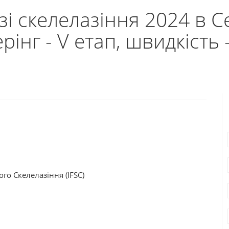
 зі скелелазіння 2024 в С
рінг - V етап, швидкість -
о Скелелазіння (IFSC)