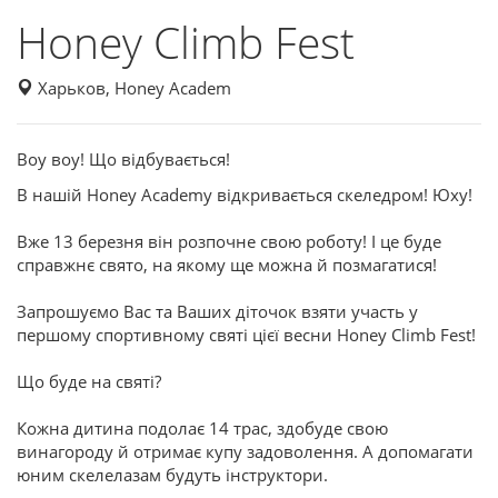
Honey Climb Fest
Харьков, Honey Academ
Воу воу! Що відбувається!
В нашій Honey Academy відкривається скеледром! Юху!
Вже 13 березня він розпочне свою роботу! І це буде
справжнє свято, на якому ще можна й позмагатися!
Запрошуємо Вас та Ваших діточок взяти участь у
першому спортивному святі цієї весни Honey Climb Fest!
Що буде на святі?
Кожна дитина подолає 14 трас, здобуде свою
винагороду й отримає купу задоволення. А допомагати
юним скелелазам будуть інструктори.