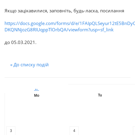
Якщо зацікавилися, заповніть, будь-ласка, посилання
https://docs.google.com/forms/d/e/1FAIpQLSeyur12tE5BnDy
DKQNNjozG8RIUqppTlOrbQA/viewform?usp=sf_link
до 05.03.2021.
« До списку подій
←
Tu
Mo
3
4