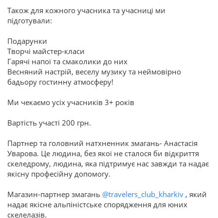
Також для кожного учасника та учасниці ми
підготували:
Подарунки
Творчі майстер-класи
Гарячі напої та смаколики до них
Весняний настрій, веселу музику та неймовірно
бадьору гостинну атмосферу!
Ми чекаємо усіх учасників 3+ років
Вартість участі 200 грн.
Партнер та головний натхненник змагань- Анастасія
Уварова. Це людина, без якої не сталося би відкриття
скеледрому, людина, яка підтримує нас завжди та надає
якісну професійну допомогу.
Магазин-партнер змагань
@travelers_club_kharkiv
, який
надає якісне альпіністське спорядження для юних
скелелазів.