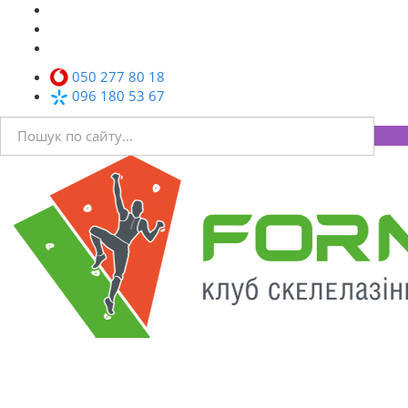
050 277 80 18
096 180 53 67
Toggl
navig