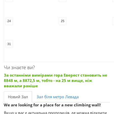
24
25
31
Чи знаєте ви?
За останніми вимірами гора Еверест становить не
8848 м, а 8872,5 м, тобто - на 25 м вище, ніж
вважали раніше
Новий Зал
Зал біля метро Левада
We are looking for a place for a new climbing wall!
Якщо у вас є актуальна пропозиція, де можна відкрити