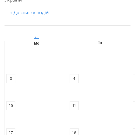
« До списку подій
←
Tu
Mo
3
4
10
11
17
18