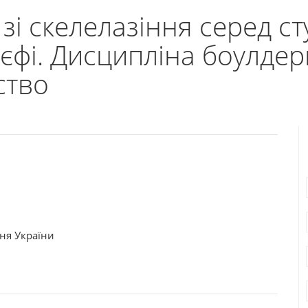
зі скелелазіння серед ст
фі. Дисципліна боулдери
ство
ння України