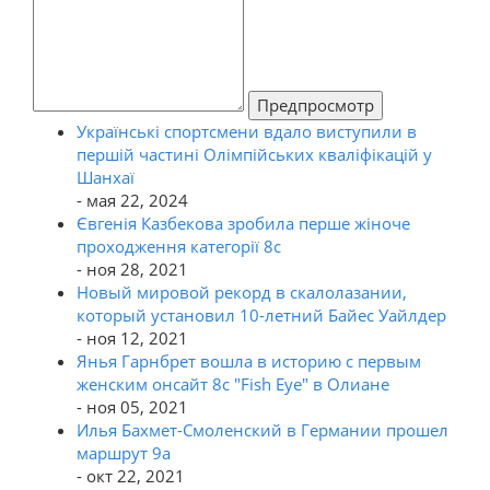
Предпросмотр
Українські спортсмени вдало виступили в
першій частині Олімпійських кваліфікацій у
Шанхаї
- мая 22, 2024
Євгенія Казбекова зробила перше жіноче
проходження категорії 8с
- ноя 28, 2021
Новый мировой рекорд в скалолазании,
который установил 10-летний Байес Уайлдер
- ноя 12, 2021
Янья Гарнбрет вошла в историю с первым
женским онсайт 8c "Fish Eye" в Олиане
- ноя 05, 2021
Илья Бахмет-Смоленский в Германии прошел
маршрут 9а
- окт 22, 2021