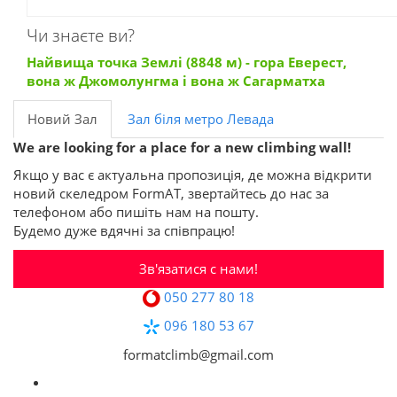
Чи знаєте ви?
Найвища точка Землі (8848 м) - гора Еверест,
вона ж Джомолунгма і вона ж Сагарматха
Новий Зал
Зал біля метро Левада
We are looking for a place for a new climbing wall!
Якщо у вас є актуальна пропозиція, де можна відкрити
новий скеледром FormAT, звертайтесь до нас за
телефоном або пишіть нам на пошту.
Будемо дуже вдячні за співпрацю!
Зв'язатися с нами!
050 277 80 18
096 180 53 67
formatclimb@gmail.com