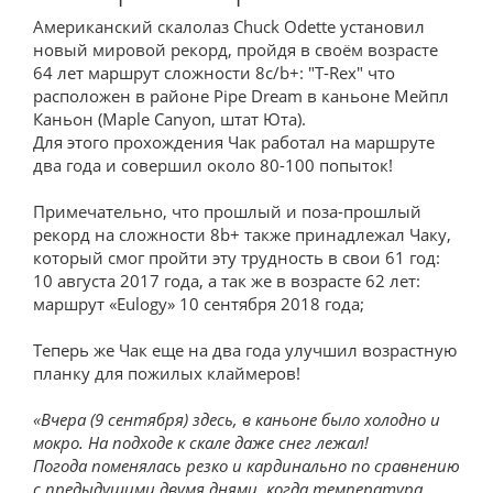
Американский скалолаз Сhuck Odette установил
новый мировой рекорд, пройдя в своём возрасте
64 лет маршрут сложности 8c/b+: "T-Rex" что
расположен в районе Pipe Dream в каньоне Мейпл
Каньон (Maple Canyon, штат Юта).
Для этого прохождения Чак работал на маршруте
два года и совершил около 80-100 попыток!
Примечательно, что прошлый и поза-прошлый
рекорд на сложности 8b+ также принадлежал Чаку,
который смог пройти эту трудность в свои 61 год:
10 августа 2017 года, а так же в возрасте 62 лет:
маршрут «Eulogy» 10 сентября 2018 года;
Теперь же Чак еще на два года улучшил возрастную
планку для пожилых клаймеров!
«Вчера (9 сентября) здесь, в каньоне было холодно и
мокро. На подходе к скале даже снег лежал!
Погода поменялась резко и кардинально по сравнению
с предыдущими двумя днями, когда температура