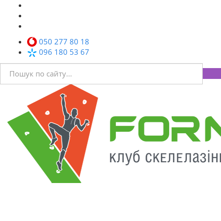
050 277 80 18
096 180 53 67
Toggl
navig