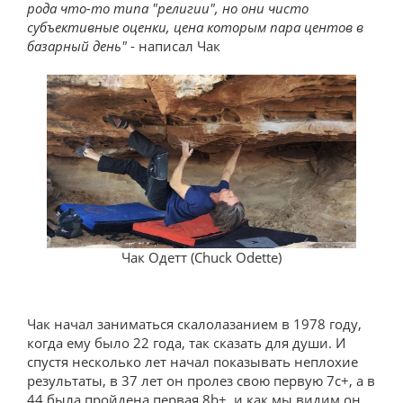
рода что-то типа "религии", но они чисто
субъективные оценки, цена которым пара центов в
базарный день"
- написал Чак
Чак Одетт (Chuck Odette)
Чак начал заниматься скалолазанием в 1978 году,
когда ему было 22 года, так сказать для души. И
спустя несколько лет начал показывать неплохие
результаты, в 37 лет он пролез свою первую 7c+, а в
44 была пройдена первая 8b+, и как мы видим он