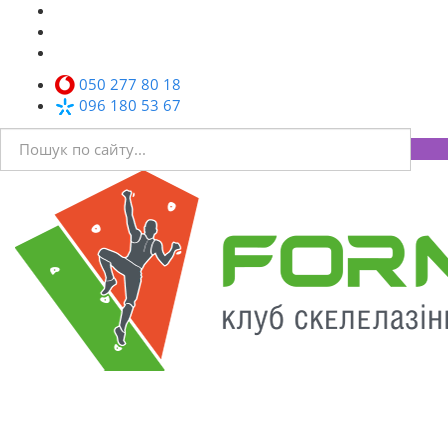
050 277 80 18
096 180 53 67
Toggl
navig