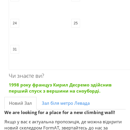
24
25
31
Чи знаєте ви?
1998 року француз Кирил Десремо здійснив
перший спуск з вершини на сноуборді.
Новий Зал
Зал біля метро Левада
We are looking for a place for a new climbing wall!
Якщо у вас є актуальна пропозиція, де можна відкрити
новий скеледром FormAT, звертайтесь до нас за