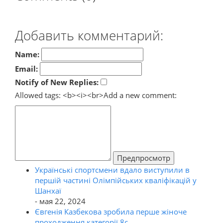
Добавить комментарий:
Name:
Email:
Notify of New Replies:
Allowed tags: <b><i><br>
Add a new comment:
Предпросмотр
Українські спортсмени вдало виступили в
першій частині Олімпійських кваліфікацій у
Шанхаї
- мая 22, 2024
Євгенія Казбекова зробила перше жіноче
проходження категорії 8с