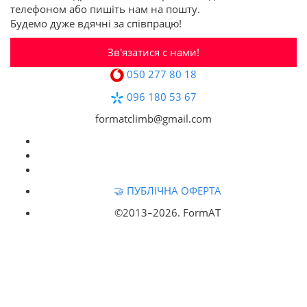
телефоном або пишіть нам на пошту.
Будемо дуже вдячні за співпрацю!
Зв'язатися с нами!
050 277 80 18
096 180 53 67
formatclimb@gmail.com
🤝 ПУБЛІЧНА ОФЕРТА
©2013‒
2026. FormAT