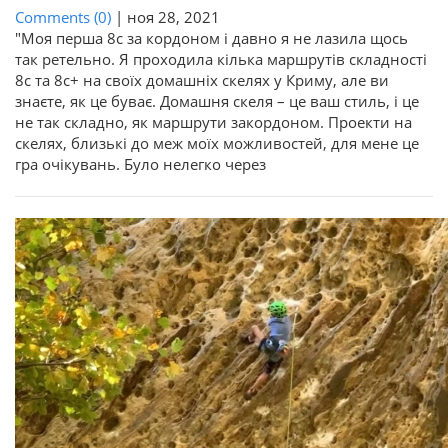
Comments (0)
|
ноя 28, 2021
"Моя перша 8с за кордоном і давно я не лазила щось
так ретельно. Я проходила кілька маршрутів складності
8c та 8c+ на своїх домашніх скелях у Криму, але ви
знаєте, як це буває. Домашня скеля – це ваш стиль, і це
не так складно, як маршрути закордоном. Проекти на
скелях, близькі до меж моїх можливостей, для мене це
гра очікувань. Було нелегко через