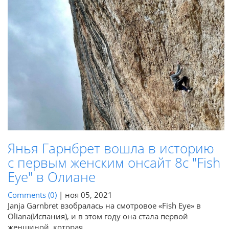
Янья Гарнбрет вошла в историю
с первым женским онсайт 8c "Fish
Eye" в Олиане
Comments (0)
|
ноя 05, 2021
Janja Garnbret взобралась на смотровое «Fish Eye» в
Oliana(Испания), и в этом году она стала первой
женщиной, которая...