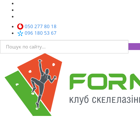
050 277 80 18
096 180 53 67
Toggl
navig