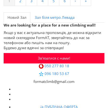
1
2
3
4
5
6
›
»
Новий Зал
Зал біля метро Левада
We are looking for a place for a new climbing wall!
Якщо у вас є актуальна пропозиція, де можна відкрити
новий скеледром FormAT, звертайтесь до нас за
телефоном або пишіть нам на пошту.
Будемо дуже вдячні за співпрацю!
Зв'язатися с нами!
050 277 80 18
096 180 53 67
formatclimb@gmail.com
🤝 ПУБЛІЧНА ОФЕРТА