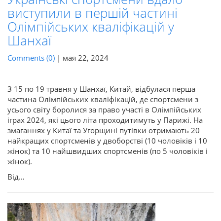
виступили в першій частині
Олімпійських кваліфікацій у
Шанхаї
Comments (0)
|
мая 22, 2024
З 15 по 19 травня у Шанхаї, Китай, відбулася перша
частина Олімпійських кваліфікацій, де спортсмени з
усього світу боролися за право участі в Олімпійських
іграх 2024, які цього літа проходитимуть у Парижі. На
змаганнях у Китаї та Угорщині путівки отримають 20
найкращих спортсменів у двоборстві (10 чоловіків і 10
жінок) та 10 найшвидших спортсменів (по 5 чоловіків і
жінок).
Від…