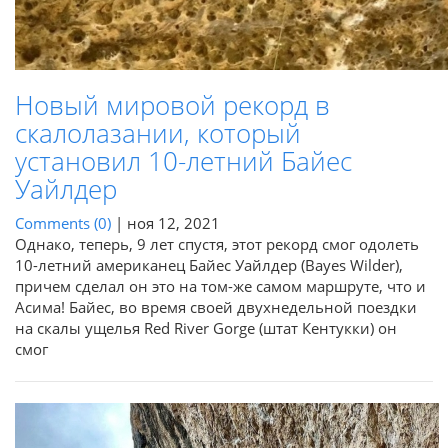
Новый мировой рекорд в
скалолазании, который
установил 10-летний Байес
Уайлдер
Comments (0)
|
ноя 12, 2021
Однако, теперь, 9 лет спустя, этот рекорд смог одолеть
10-летний американец Байес Уайлдер (Bayes Wilder),
причем сделал он это на том-же самом маршруте, что и
Асима! Байес, во время своей двухнедельной поездки
на скалы ущелья Red River Gorge (штат Кентукки) он
смог