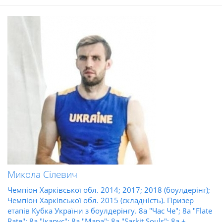
Микола Сілевич
Чемпіон Харківської обл. 2014; 2017; 2018 (боулдерінг);
Чемпіон Харківської обл. 2015 (складність). Призер
етапів Кубка України з боулдерінгу. 8а "Час Че"; 8а "Flate
Rate"; 8a "Ікарус"; 8а "Мара"; 8a "Sarkit Souls"; 8а +