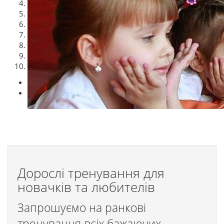
4
5
6
7
8
9
10
Previous
Next
Toggl
navig
Дорослі тренування для
новачків та любителів
Запрошуємо на ранкові
тренування всіх бажаючих.