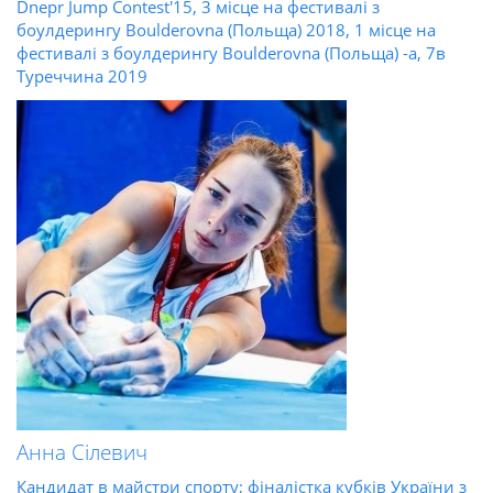
Dnepr Jump Contest'15, 3 місце на фестивалі з
боулдерингу Boulderovna (Польща) 2018, 1 місце на
фестивалі з боулдерингу Boulderovna (Польща) -а, 7в
Туреччина 2019
Анна Сілевич
Кандидат в майстри спорту; фіналістка кубків України з