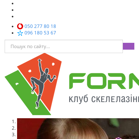
050 277 80 18
096 180 53 67
1
2
3